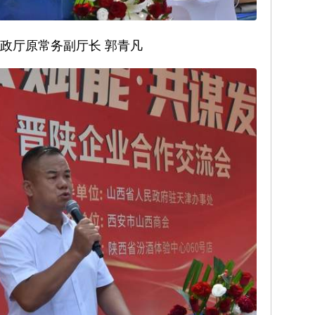
政厅原常务副厅长 郭青凡