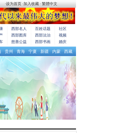
·
设为首页
·
加入收藏
·
繁體中文
康
西部名人
百姓话题
社区
产
西部图库
西部法治
视频
车
慈善公益
西部书画
婚庆
南
贵州
青海
宁夏
新疆
内蒙
西藏