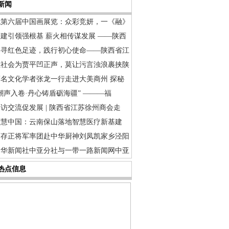
新闻
观第六届中国画展览：众彩竞妍，一《融》
建引领强根基 薪火相传谋发展 ——陕西
追寻红色足迹，践行初心使命——陕西省江
让社会为贾平凹正声，莫让污言浊浪裹挟陕
著名文化学者张龙一行走进大美商州 探秘
潮声入卷·丹心铸盾砺海疆” ———福
访交流促发展 | 陕西省江苏徐州商会走
智慧中国：云南保山落地智慧医疗新基建
曹存正将军率团赴中华厨神刘凤凯家乡泾阳
中华新闻社中亚分社与一带一路新闻网中亚
热点信息