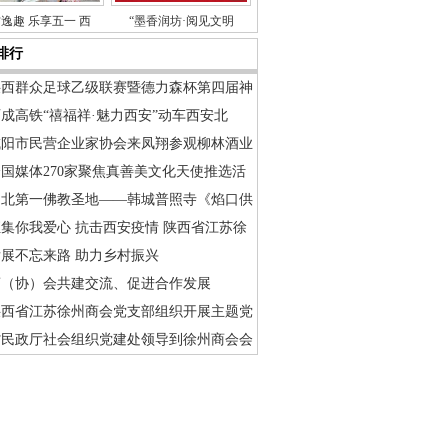
逸趣 乐享五一 西
“墨香润坊·阅见文明
排行
陕西群众足球乙级联赛暨德力森杯第四届神
成高铁“禧福祥·魅力西安”动车西安北
咸阳市民营企业家协会来凤翔参观柳林酒业
国媒体270家聚焦真善美文化天使推选活
渭北第一佛教圣地——韩城普照寺《焰口供
集你我爱心 抗击西安疫情 陕西省江苏徐
发展不忘来路 助力乡村振兴
商（协）会共建交流、促进合作发展
陕西省江苏徐州商会党支部组织开展主题党
省民政厅社会组织党建处领导到徐州商会会