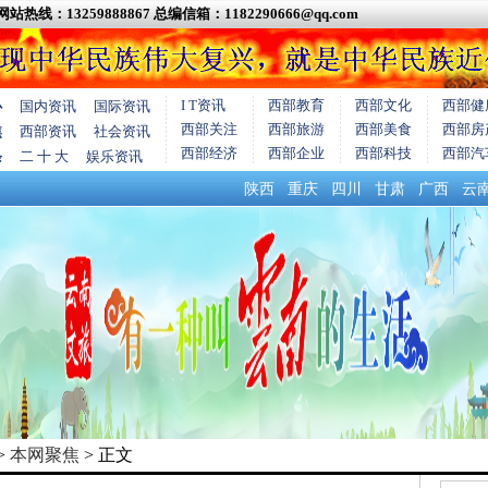
网站热线：13259888867
总编信箱：1182290666@qq.com
I T资讯
西部教育
西部文化
西部健
心
国内资讯
国际资讯
西部关注
西部旅游
西部美食
西部房
焦
西部资讯
社会资讯
西部经济
西部企业
西部科技
西部汽
条
二 十 大
娱乐资讯
陕西
重庆
四川
甘肃
广西
云
>
本网聚焦
> 正文