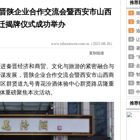
推荐
，晋陕企业合作交流会暨西安市山西
党
迁揭牌仪式成功举办
www.xibuxinwen.com.cn（2025-08-26）
复制链接
“
促进秦晋经济和商贸、文化与旅游的紧密融合与
走
·共谋发展，晋陕企业合作交流会暨西安市山西商
湖区群贤道九号青花汾酒体验中心群贤路店隆重
体重磅聚焦本次活动。
推荐